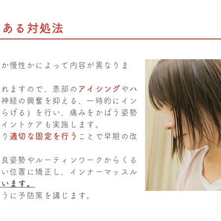
のある対処法
性か慢性かによって内容が異なりま
られますので、患部の
アイシング
や
ハ
、神経の興奮を抑える、一時的にイン
和らげる）を行い、痛みをかばう姿勢
ポイントケアも実施します。
より
適切な固定を行う
ことで早期の改
不良姿勢やルーティンワークからくる
しい位置に矯正し、インナーマッスル
行います。
ように予防策を講じます。