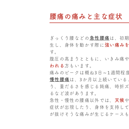
腰痛の痛みと主な症状
ぎっくり腰などの
急性腰痛
は、初
生し、身体を動かす際に
強い痛み
す。
腹圧の高まりとともに、いきみ痛
われる
方もいます。
痛みのピークは概ね3日～1週間程
慢性腰痛
は、3か月以上続いている
り、重だるさを感じる鈍痛、時折
るなど波があります。
急性・慢性の腰痛以外では、
天候
症状が出現したり、身体を支持し
が抜けそうな痛みが生じるケース