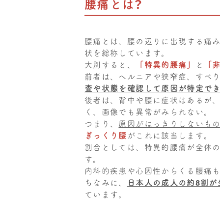
腰痛とは？
腰痛とは、腰の辺りに出現する痛
状を総称しています。
大別すると、
「特異的腰痛」
と
「
前者は、ヘルニアや狭窄症、すべ
査や状態を確認して原因が特定で
後者は、背中や腰に症状はあるが
く、画像でも異常がみられない。
つまり、
原因がはっきりしないも
ぎっくり腰
がこれに該当します。
割合としては、特異的腰痛が全体の
す。
内科的疾患や心因性からくる腰痛
ちなみに、
日本人の成人の約8割が
ています。