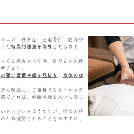
ヘルニア、狭窄症、圧迫骨折、筋肉や
言った
特異的腰痛を除外したもの
で
からくる痛みやハリ感、重だるさの伴
と考えます。
段の悪い習慣や癖を見抜き
、
身体のゆ
ながら継続し、ご自身でもストレッチ
実感できれば、健康意識も大いに高ま
ている方がいるようですが、症状の状
念のため確認されることをおすすめし