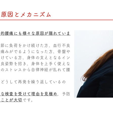
な原因とメカニズム
異的腰痛にも様々な原因が隠れていま
関節に負荷をかけ続けた方、血行不良
に痛みがでるようになった方、骨盤や
かけている方、身体の支えとなるイン
不良姿勢を招き、身体を上手く使えな
度のストレスから自律神経が乱れて腰
、どうして再発を繰り返しているの
密な検査を受けて理由を見極め
、予防
むことが大切
です。