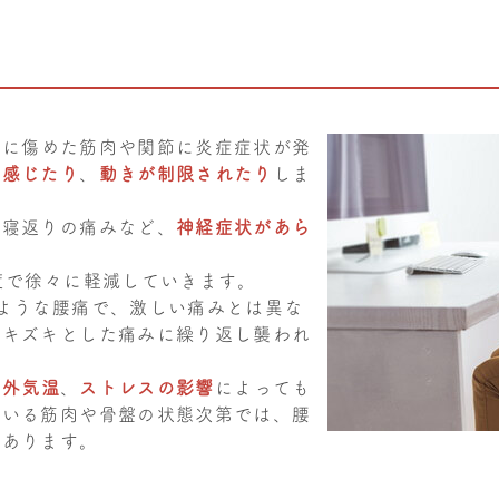
期に傷めた筋肉や関節に炎症症状が発
を感じたり
、
動きが制限されたり
しま
や寝返りの痛みなど、
神経症状があら
度で徐々に軽減していきます。
ような腰痛で、激しい痛みとは異な
ズキズキとした痛みに繰り返し襲われ
や
外気温
、
ストレスの影響
によっても
ている筋肉や骨盤の状態次第では、腰
もあります。