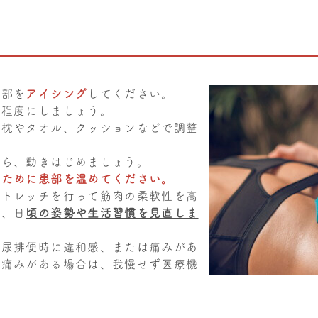
患部を
アイシング
してください。
ー程度にしましょう。
て枕やタオル、クッションなどで調整
たら、動きはじめましょう。
すために患部を温めてください。
ストレッチを行って筋肉の柔軟性を高
し、日
頃の姿勢や生活習慣を見直しま
排尿排便時に違和感、または痛みがあ
も痛みがある場合は、我慢せず医療機