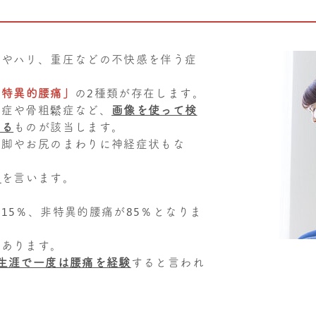
みやハリ、重圧などの不快感を伴う症
非特異的腰痛」
の2種類が存在します。
り症や骨粗鬆症など、
画像を使って検
きる
ものが該当します。
、脚やお尻のまわりに神経症状もな
の
を言います。
15％、非特異的腰痛が85％となりま
もあります。
生涯で一度は腰痛を経験
すると言われ