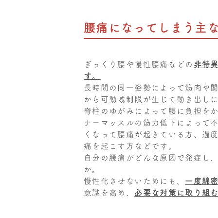
腰痛になってしまう主
ぎっくり腰や慢性腰痛などの
非特
す。
長時間の同一姿勢によって筋肉や
から可動域制限が生じて動き出し
脊柱のゆがみによって腰に負担を
ナーマッスルの筋力低下によって
くなって腰痛が起きている方、過
痛を起こす方などです。
自分の腰痛がどんな原因で発症し
か。
慢性化させないためにも、
一度綿
意識を高め、
必要な対策に取り組