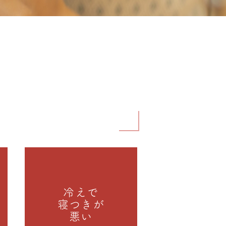
冷えで
寝つきが
悪い