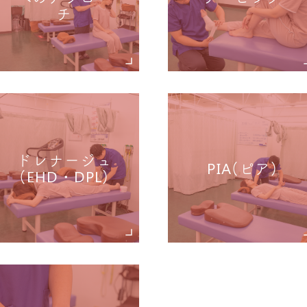
チ
ドレナージュ
PIA(ピア)
(EHD・DPL)