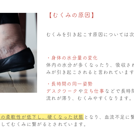
【むくみの原因】
むくみを引き起こす原因については
・身体の水分量の変化
体内の水分が多くなったり、吸収さ
みが引き起こされると言われていま
・長時間の同一姿勢
デスクワーク
や
立ち仕事
などで長時
流れが滞り、むくみやすくなります
肉の柔軟性が低下し、硬くなった状態
となり、血流不足に
としてむくみに繋がるとされています。