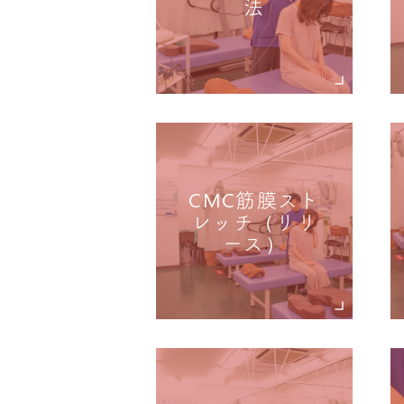
法
CMC筋膜スト
レッチ（リリ
ース）