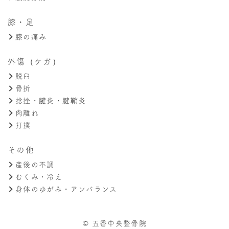
膝・足
膝の痛み
外傷（ケガ）
脱臼
骨折
捻挫・腱炎・腱鞘炎
肉離れ
打撲
その他
産後の不調
むくみ・冷え
身体のゆがみ・アンバランス
© 五香中央整骨院