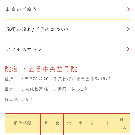
料金のご案内
施術の流れ/ご予約について
アクセスマップ
院名
：五香中央整骨院
住所
：
〒270-2261 千葉県松戸市常盤平5-18-6
最寄
：京成松戸線 五香駅 徒歩1分
駐車場
：なし
日・
受付時間
月
火
水
木
金
土
祝