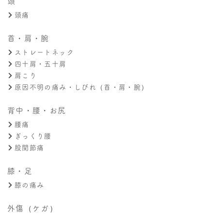
頭
頭痛
首・肩・腕
ストレートネック
四十肩・五十肩
肩こり
原因不明の痛み・しびれ（首・肩・腕）
背中・腰・お尻
腰痛
ぎっくり腰
股関節痛
膝・足
膝の痛み
外傷（ケガ）