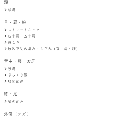
頭
頭痛
首・肩・腕
ストレートネック
四十肩・五十肩
肩こり
原因不明の痛み・しびれ（首・肩・腕）
背中・腰・お尻
腰痛
ぎっくり腰
股関節痛
膝・足
膝の痛み
外傷（ケガ）