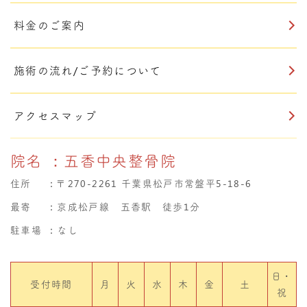
料金のご案内
施術の流れ/ご予約について
アクセスマップ
院名
：五香中央整骨院
住所
：
〒270-2261 千葉県松戸市常盤平5-18-6
最寄
：京成松戸線 五香駅 徒歩1分
駐車場
：なし
日・
受付時間
月
火
水
木
金
土
祝