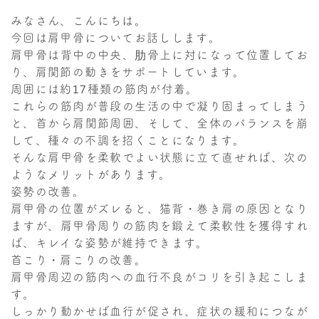
みなさん、こんにちは。
今回は肩甲骨についてお話しします。
肩甲骨は背中の中央、肋骨上に対になって位置してお
り、肩関節の動きをサポートしています。
周囲には約17種類の筋肉が付着。
これらの筋肉が普段の生活の中で凝り固まってしまう
と、首から肩関節周囲、そして、全体のバランスを崩
して、種々の不調を招くことになります。
そんな肩甲骨を柔軟でよい状態に立て直せれば、次の
ようなメリットがあります。
姿勢の改善。
肩甲骨の位置がズレると、猫背・巻き肩の原因となり
ますが、肩甲骨周りの筋肉を鍛えて柔軟性を獲得すれ
ば、キレイな姿勢が維持できます。
首こり・肩こりの改善。
肩甲骨周辺の筋肉への血行不良がコリを引き起こしま
す。
しっかり動かせば血行が促され、症状の緩和につなが