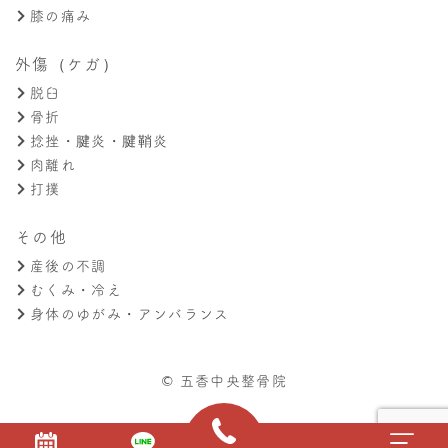
膝の痛み
外傷（ケガ）
脱臼
骨折
捻挫・腱炎・腱鞘炎
肉離れ
打撲
その他
産後の不調
むくみ・冷え
身体のゆがみ・アンバランス
© 五香中央整骨院