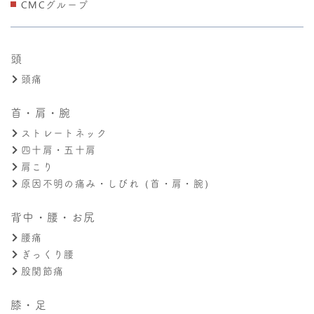
CMCグループ
頭
頭痛
首・肩・腕
ストレートネック
四十肩・五十肩
肩こり
原因不明の痛み・しびれ（首・肩・腕）
背中・腰・お尻
腰痛
ぎっくり腰
股関節痛
膝・足