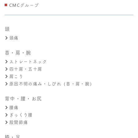
CMCグループ
頭
頭痛
首・肩・腕
ストレートネック
四十肩・五十肩
肩こり
原因不明の痛み・しびれ（首・肩・腕）
背中・腰・お尻
腰痛
ぎっくり腰
股関節痛
膝・足