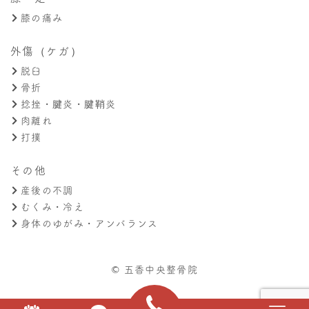
膝の痛み
外傷（ケガ）
脱臼
骨折
捻挫・腱炎・腱鞘炎
肉離れ
打撲
その他
産後の不調
むくみ・冷え
身体のゆがみ・アンバランス
© 五香中央整骨院