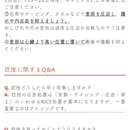
ご注意ください。
③包帯やテーピング、タオルなどで
患部を圧迫し
、
腫
れや内出血を抑えましょう。
※しびれや爪の変色は過度な圧迫の兆候なのでご注意
を。
④
患部は心臓より高い位置に置いて
疼痛や腫脹を抑え
てください。
捻挫に関するQ&A
Q.
捻挫どうしたら早く改善しますか？
A.
捻挫の応急処置は「安静・アイシング・圧迫・挙
上」のいわゆるRICE処置が基本になりますが、一番
重要なのはアイシングです。
Q.
捻挫を放っておくとどうなりますか？