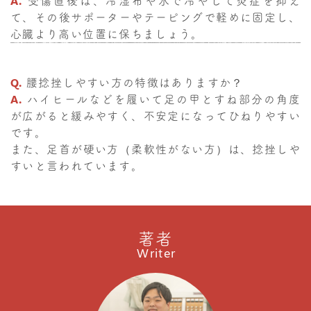
A.
受傷直後は、冷湿布や氷で冷やして炎症を抑え
て、その後サポーターやテーピングで軽めに固定し、
心臓より高い位置に保ちましょう。
Q.
腰捻挫しやすい方の特徴はありますか？
A.
ハイヒールなどを履いて足の甲とすね部分の角度
が広がると緩みやすく、不安定になってひねりやすい
です。
また、足首が硬い方（柔軟性がない方）は、捻挫しや
すいと言われています。
著者
Writer