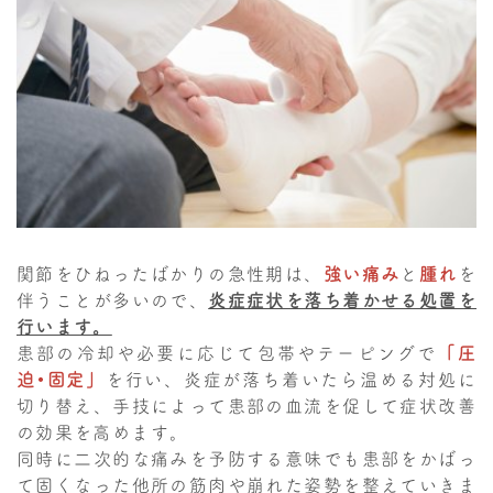
関節をひねったばかりの急性期は、
強い痛み
と
腫れ
を
伴うことが多いので、
炎症症状を落ち着かせる処置を
行います。
患部の冷却や必要に応じて包帯やテーピングで
「圧
迫・固定」
を行い、炎症が落ち着いたら温める対処に
切り替え、手技によって患部の血流を促して症状改善
の効果を高めます。
同時に二次的な痛みを予防する意味でも患部をかばっ
て固くなった他所の筋肉や崩れた姿勢を整えていきま