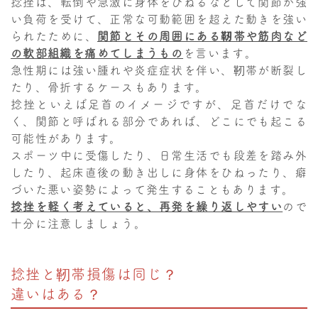
捻挫は、転倒や急激に身体をひねるなどして関節が強
い負荷を受けて、正常な可動範囲を超えた動きを強い
られたために、
関節とその周囲にある靭帯や筋肉など
の軟部組織を痛めてしまうもの
を言います。
急性期には強い腫れや炎症症状を伴い、靭帯が断裂し
たり、骨折するケースもあります。
捻挫といえば足首のイメージですが、足首だけでな
く、関節と呼ばれる部分であれば、どこにでも起こる
可能性があります。
スポーツ中に受傷したり、日常生活でも段差を踏み外
したり、起床直後の動き出しに身体をひねったり、癖
づいた悪い姿勢によって発生することもあります。
捻挫を軽く考えていると、再発を繰り返しやすい
ので
十分に注意しましょう。
捻挫と靭帯損傷は同じ？
違いはある？