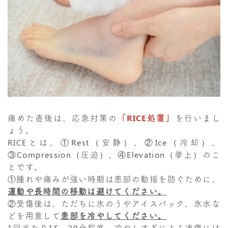
痛めた直後は、応急対策の
「RICE処置」
を行いまし
ょう。
RICEとは、①Rest（安静）、②Ice（冷却）、
③Compression（圧迫）、④Elevation（挙上）のこ
とです。
①腫れや痛みが強い時期は患部の動揺を防ぐために、
運動や長時間の移動は避けてください。
②受傷後は、ただちに氷のうやアイスパック、氷水な
どを用意して
患部を冷やしてください。
1回当たり15～20分程度、冷やしすぎによる凍傷には