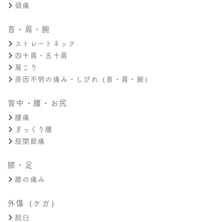
頭痛
首・肩・腕
ストレートネック
四十肩・五十肩
肩こり
原因不明の痛み・しびれ（首・肩・腕）
背中・腰・お尻
腰痛
ぎっくり腰
股関節痛
膝・足
膝の痛み
外傷（ケガ）
脱臼