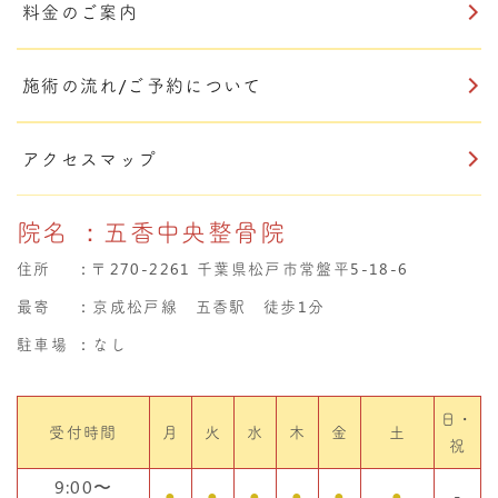
料金のご案内
施術の流れ/ご予約について
アクセスマップ
院名
：五香中央整骨院
住所
：
〒270-2261 千葉県松戸市常盤平5-18-6
最寄
：京成松戸線 五香駅 徒歩1分
駐車場
：なし
日・
受付時間
月
火
水
木
金
土
祝
9:00〜
●
●
●
●
●
●
-