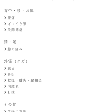
背中・腰・お尻
腰痛
ぎっくり腰
股関節痛
膝・足
膝の痛み
外傷（ケガ）
脱臼
骨折
捻挫・腱炎・腱鞘炎
肉離れ
打撲
その他
産後の不調