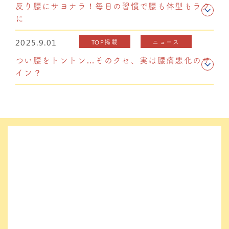
反り腰にサヨナラ！毎日の習慣で腰も体型もラク
に
2025.9.01
TOP掲載
ニュース
つい腰をトントン…そのクセ、実は腰痛悪化のサ
イン？