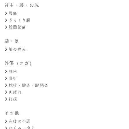
背中・腰・お尻
腰痛
ぎっくり腰
股関節痛
膝・足
膝の痛み
外傷（ケガ）
脱臼
骨折
捻挫・腱炎・腱鞘炎
肉離れ
打撲
その他
産後の不調
むくみ・冷え