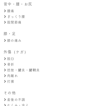
背中・腰・お尻
腰痛
ぎっくり腰
股関節痛
膝・足
膝の痛み
外傷（ケガ）
脱臼
骨折
捻挫・腱炎・腱鞘炎
肉離れ
打撲
その他
産後の不調
むくみ・冷え