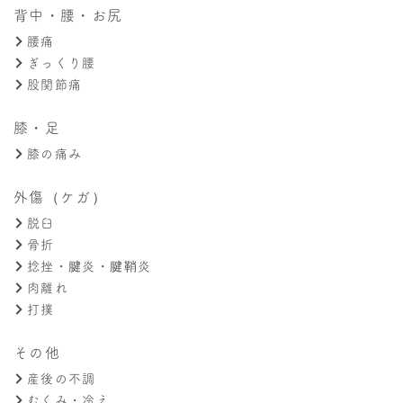
背中・腰・お尻
腰痛
ぎっくり腰
股関節痛
膝・足
膝の痛み
外傷（ケガ）
脱臼
骨折
捻挫・腱炎・腱鞘炎
肉離れ
打撲
その他
産後の不調
むくみ・冷え