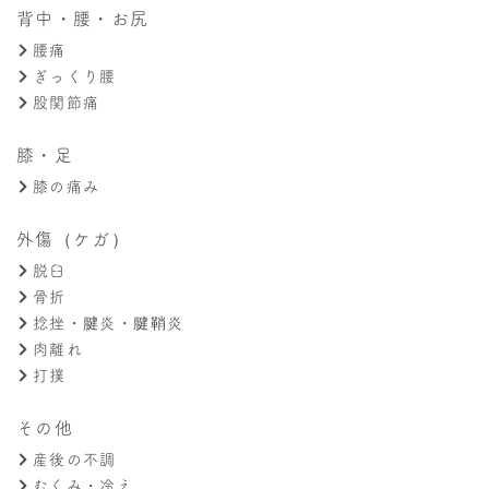
背中・腰・お尻
腰痛
ぎっくり腰
股関節痛
膝・足
膝の痛み
外傷（ケガ）
脱臼
骨折
捻挫・腱炎・腱鞘炎
肉離れ
打撲
その他
産後の不調
むくみ・冷え